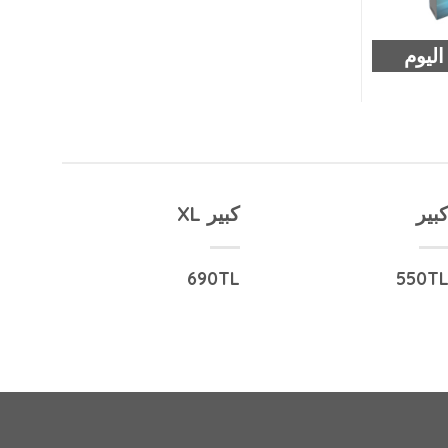
بير
كبير XL
690TL
550T