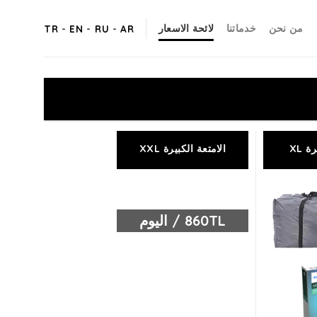
من نحن
خدماتنا
لائحة الاسعار
TR
-
EN
-
RU
-
AR
 XL
الامتعة الكبيرة XXL
860TL / اليوم