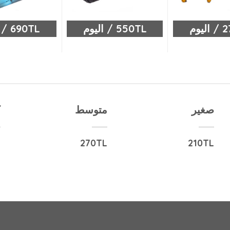
يوم
550TL / اليوم
690TL / اليوم
صغير
متوسط
ك
L
270TL
210TL