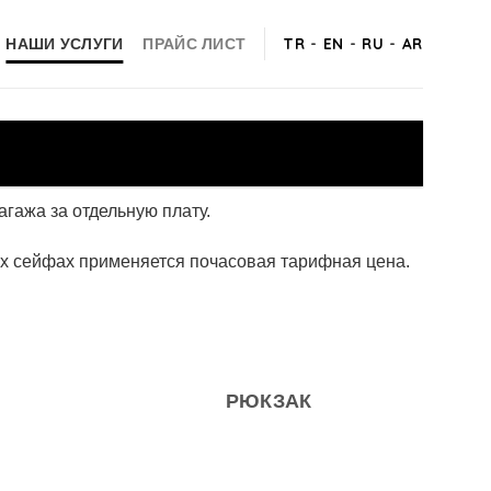
TR
-
EN
-
RU
-
AR
НАШИ УСЛУГИ
ПРАЙС ЛИСТ
гажа за отдельную плату.
их сейфах применяется почасовая тарифная цена.
РЮКЗАК